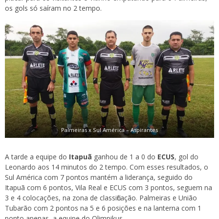
os gols só saíram no 2 tempo.
Palmeiras x Sul América – Aspirantes
A tarde a equipe do
Itapuã
ganhou de 1 a 0 do
ECUS
, gol do
Leonardo aos 14 minutos do 2 tempo. Com esses resultados, o
Sul América com 7 pontos mantém a liderança, seguido do
Itapuã com 6 pontos, Vila Real e ECUS com 3 pontos, seguem na
3 e 4 colocações, na zona de classificação. Palmeiras e União
Tubarão com 2 pontos na 5 e 6 posições e na lanterna com 1
ponto apenas, a equipe do Olimpikus.