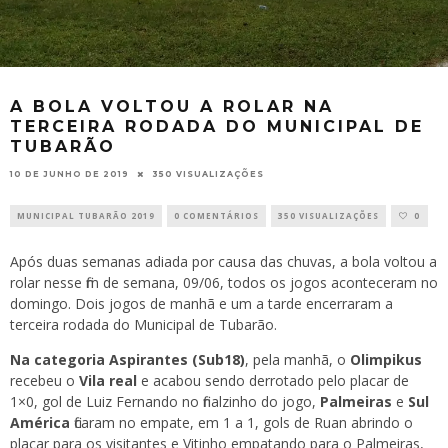
A BOLA VOLTOU A ROLAR NA
TERCEIRA RODADA DO MUNICIPAL DE
TUBARÃO
10 DE JUNHO DE 2019
350 VISUALIZAÇÕES
MUNICIPAL TUBARÃO 2019
0 COMENTÁRIOS
350 VISUALIZAÇÕES
0
Após duas semanas adiada por causa das chuvas, a bola voltou a
rolar nesse fim de semana, 09/06, todos os jogos aconteceram no
domingo. Dois jogos de manhã e um a tarde encerraram a
terceira rodada do Municipal de Tubarão.
Na categoria Aspirantes (Sub18)
, pela manhã, o
Olimpikus
recebeu o
Vila real
e acabou sendo derrotado pelo placar de
1×0, gol de Luiz Fernando no finalzinho do jogo,
Palmeiras
e
Sul
América
ficaram no empate, em 1 a 1, gols de Ruan abrindo o
placar para os visitantes e Vitinho empatando para o Palmeiras,