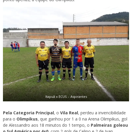
Itapuã x ECUS – Aspirantes
Pela Categoria Principal
, o
Vila Real
, perdeu a invencibilidade
para o
Olimpikus
, que ganhou por 1 a 0 na Arena Olimpikus, gol
de Alessandro aos 18 minutos do 1 tempo, o
Palmeiras goleou
o Sul América por 4×0
, com 2 gols de Celino e 2 de Ivan