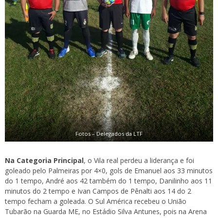
Fotos – Delegados da LTF
Na Categoria Principal
, o Vila real perdeu a liderança e foi
goleado pelo Palmeiras por 4×0, gols de Emanuel aos 33 minutos
do 1 tempo, André aos 42 também do 1 tempo, Danilinho aos 11
minutos do 2 tempo e Ivan Campos de Pênalti aos 14 do 2
tempo fecham a goleada. O Sul América recebeu o União
Tubarão na Guarda ME, no Estádio Silva Antunes, pois na Arena