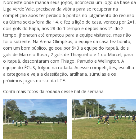
Noroeste onde manda seus jogos, acontecia um jogo da base da
Liga Verde Vale, precisava da vitória para se recuperar na
competição após ter perdido 6 pontos no julgamento do recurso
da última sexta-feira dia 14, e fez a lição de casa, venceu por 2×1,
dois gols do Kapa, aos 28 do 1 tempo e depois aos 21 do 2
tempo, jhonatan até empatou para a equipe visitante, mas não
foi o suficiente. Na Arena Olimpikus, a equipe da casa fez bonito,
com um bom público, goleou por 5×3 a equipe do Itapuã, dois
gols de Marcelo Rosa , 2 gols de Thiaguinho e 1 do Marcel, para
o Itapuã, descontaram com Thiago, Parrudo e Wellington. A
equipe do ÉCUS, folgou na rodada. Acesse competições, escolha
a categoria e veja a classificação, artilharia, súmulas e os
próximos jogos no site da LTF.
Confira mais fotos da rodada desse final de semana.