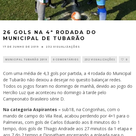
26 GOLS NA 4ª RODADA DO
MUNICIPAL DE TUBARÃO
17 DE JUNHO DE 2019
232 VISUALIZAÇÕES
MUNICIPAL TUBARÃO 2019
0 COMENTÁRIOS
232 VISUALIZAÇÕES
0
Com uma média de 4,3 gols por partida, a 4 rodada do Municipal
de Tubarão não deixou a desejar no quesito balançar redes.
Todos os jogos foram no domingo de manhã, devido ao jogo do
Hercílio Luz que aconteceu no domingo à tarde pelo
Campeonato Brasileiro série D.
Na categoria Aspirantes –
sub18, na Congonhas, com o
mando de campo do Vila Real, acabou perdendo por 4×1 para o
Palmeiras, com gols de Carlos Eduardo aos 8 minutos do 1
tempo, dois gols de Thiago Andrade aos 27 minutos da 1 etapa e
aos 7 do 2 tempo e Dionatham encerrando a goleada para o