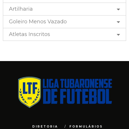
Artilharia
Goleiro Menos Vazado
Atletas Inscritos
DIRETORIA
FORMULÁRIOS