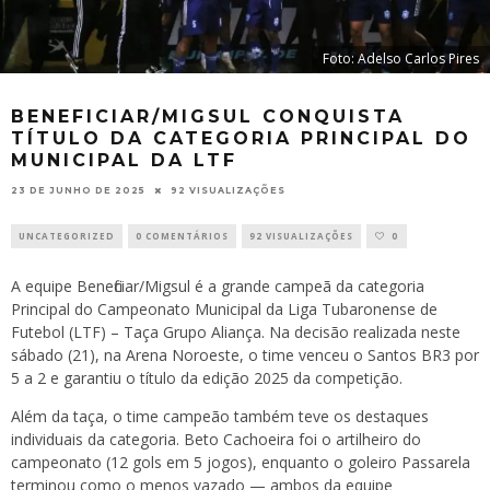
Foto: Adelso Carlos Pires
BENEFICIAR/MIGSUL CONQUISTA
TÍTULO DA CATEGORIA PRINCIPAL DO
MUNICIPAL DA LTF
23 DE JUNHO DE 2025
92 VISUALIZAÇÕES
UNCATEGORIZED
0 COMENTÁRIOS
92 VISUALIZAÇÕES
0
A equipe Beneficiar/Migsul é a grande campeã da categoria
Principal do Campeonato Municipal da Liga Tubaronense de
Futebol (LTF) – Taça Grupo Aliança. Na decisão realizada neste
sábado (21), na Arena Noroeste, o time venceu o Santos BR3 por
5 a 2 e garantiu o título da edição 2025 da competição.
Além da taça, o time campeão também teve os destaques
individuais da categoria. Beto Cachoeira foi o artilheiro do
campeonato (12 gols em 5 jogos), enquanto o goleiro Passarela
terminou como o menos vazado — ambos da equipe