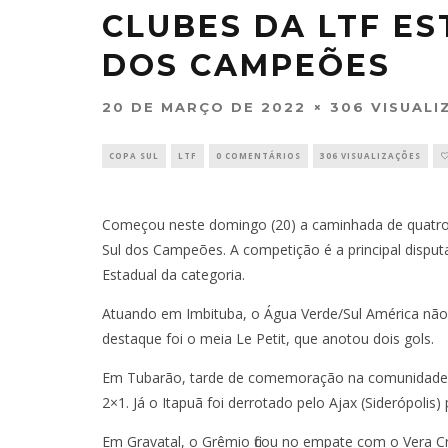
CLUBES DA LTF ES
DOS CAMPEÕES
20 DE MARÇO DE 2022
306 VISUALI
COPA SUL
LTF
0 COMENTÁRIOS
306 VISUALIZAÇÕES
Começou neste domingo (20) a caminhada de quatro c
Sul dos Campeões. A competição é a principal disput
Estadual da categoria.
Atuando em Imbituba, o Água Verde/Sul América não
destaque foi o meia Le Petit, que anotou dois gols.
Em Tubarão, tarde de comemoração na comunidade d
2×1. Já o Itapuã foi derrotado pelo Ajax (Siderópolis) 
Em Gravatal, o Grêmio ficou no empate com o Vera C