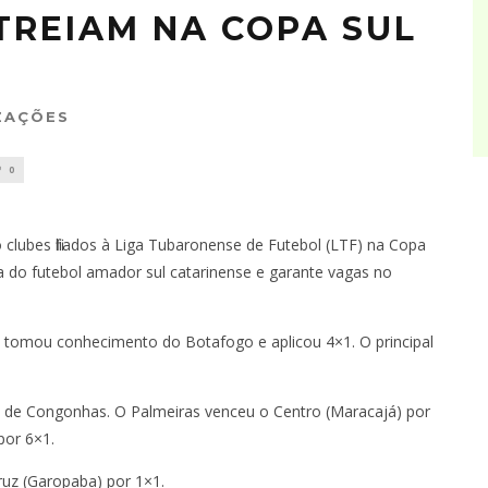
TREIAM NA COPA SUL
ZAÇÕES
0
lubes filiados à Liga Tubaronense de Futebol (LTF) na Copa
a do futebol amador sul catarinense e garante vagas no
 tomou conhecimento do Botafogo e aplicou 4×1. O principal
e Congonhas. O Palmeiras venceu o Centro (Maracajá) por
por 6×1.
ruz (Garopaba) por 1×1.