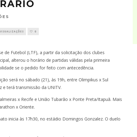
RÁRIO
ÕES
 VISUALIZAÇÕES
0
e Futebol (LTF), a partir da solicitação dos clubes
l, alterou o horário de partidas válidas pela primeira
lidade se o pedido for feito com antecedência.
ição será no sábado (21), às 19h, entre Olimpikus x Sul
z e terá transmissão da UNITV.
almeiras x Recife e União Tubarão x Ponte Preta/Itapuã. Mais
arathon x Oriente.
ato inicia às 17h30, no estádio Domingos Gonzalez. O duelo