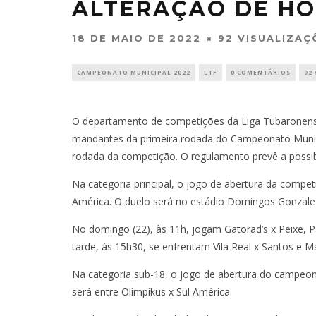
ALTERAÇÃO DE HO
18 DE MAIO DE 2022
92 VISUALIZAÇ
CAMPEONATO MUNICIPAL 2022
LTF
0 COMENTÁRIOS
92
O departamento de competições da Liga Tubaronense d
mandantes da primeira rodada do Campeonato Municipa
rodada da competição. O regulamento prevê a possibi
Na categoria principal, o jogo de abertura da compet
América. O duelo será no estádio Domingos Gonzale
No domingo (22), às 11h, jogam Gatorad’s x Peixe, P
tarde, às 15h30, se enfrentam Vila Real x Santos e M
Na categoria sub-18, o jogo de abertura do campeon
será entre Olimpikus x Sul América.