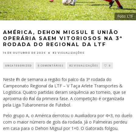
Foto: LTF
AMÉRICA, DEHON MIGSUL E UNIÃO
OPERÁRIA SAEM VITORIOSOS NA 3ª
RODADA DO REGIONAL DA LTF
14 DE OUTUBRO DE 2024
82 VISUALIZAÇÕES
UNCATEGORIZED
0 COMENTÁRIOS
82 VISUALIZAÇÕES
0
Neste fim de semana a região foi palco da 3ª rodada do
Campeonato Regional da LTF – V Taça Arlete Transportes &
Logística. Quatro partidas deram sequência ao torneio, que se
aproxima do final da primeira fase. A competição é organizada
pela Liga Tubaronense de Futebol.
Pelo grupo A, o América derrotou o Auxiliadora por 4×3, no duelo
com o maior número de gols da rodada. Já o Palmeiras perdeu
em casa para o Dehon Migsul por 1×0. O Gatorads folgou.