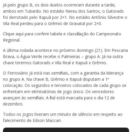
Já pelo grupo B, os dois duelos ocorreram durante a tarde,
ambos em Tubarão. No estádio Nereu dos Santos, o Gatorads
foi derrotado pelo Itapuã por 2×1. No estádio Antônio Silvestre o
Vila Real perdeu para o Grêmio de Gravatal por 2×0.
Clique aqui para conferir tabela e classificação do Campeonato
Regional.
A última rodada acontece no próximo domingo (21). Em Pescaria
Brava, o Água Verde recebe o Palmeiras – grupo A. Já na outra
chave teremos Gatorads x Vila Real e Itapuã x Grêmio.
O Ferroviário já está nas semifinais, com a garantia da liderança
no grupo A. Na chave B, Grêmio e Itapuã disputam a 1ª
colocação. Os segundos e terceiros colocados de cada grupo se
enfrentam em eliminatórias de jogo único. Os vencedores
avançam às semifinais. A final está marcada para o dia 12 de
dezembro.
Todos os jogos tiveram um minuto de silêncio em respeito ao
falecimento de Edson Maccari.