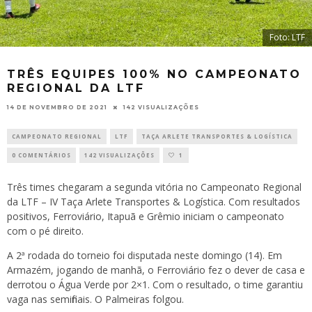
Foto: LTF
TRÊS EQUIPES 100% NO CAMPEONATO
REGIONAL DA LTF
14 DE NOVEMBRO DE 2021
142 VISUALIZAÇÕES
CAMPEONATO REGIONAL
LTF
TAÇA ARLETE TRANSPORTES & LOGÍSTICA
0 COMENTÁRIOS
142 VISUALIZAÇÕES
1
Três times chegaram a segunda vitória no Campeonato Regional
da LTF – IV Taça Arlete Transportes & Logística. Com resultados
positivos, Ferroviário, Itapuã e Grêmio iniciam o campeonato
com o pé direito.
A 2ª rodada do torneio foi disputada neste domingo (14). Em
Armazém, jogando de manhã, o Ferroviário fez o dever de casa e
derrotou o Água Verde por 2×1. Com o resultado, o time garantiu
vaga nas semifinais. O Palmeiras folgou.