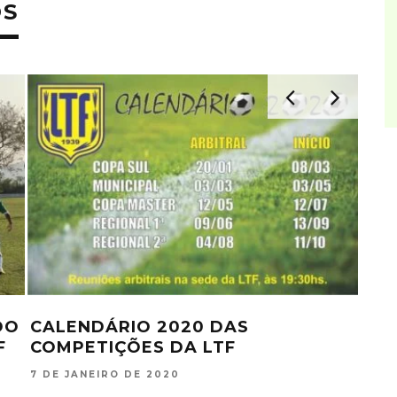
OS
DO
CALENDÁRIO 2020 DAS
LTF
F
COMPETIÇÕES DA LTF
E T
CO
7 DE JANEIRO DE 2020
9 DE