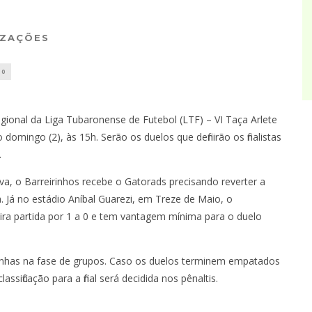
IZAÇÕES
0
gional da Liga Tubaronense de Futebol (LTF) – VI Taça Arlete
omingo (2), às 15h. Serão os duelos que definirão os finalistas
.
a, o Barreirinhos recebe o Gatorads precisando reverter a
. Já no estádio Aníbal Guarezi, em Treze de Maio, o
eira partida por 1 a 0 e tem vantagem mínima para o duelo
has na fase de grupos. Caso os duelos terminem empatados
sificação para a final será decidida nos pênaltis.