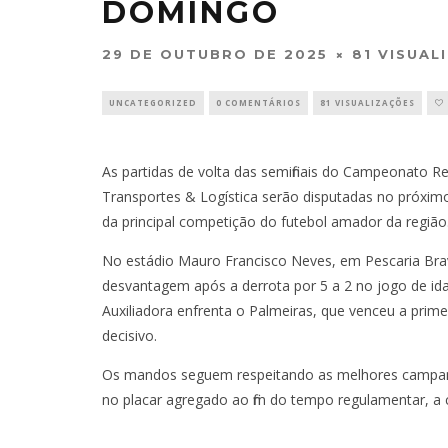
DOMINGO
29 DE OUTUBRO DE 2025
81 VISUAL
UNCATEGORIZED
0 COMENTÁRIOS
81 VISUALIZAÇÕES
As partidas de volta das semifinais do Campeonato Re
Transportes & Logística serão disputadas no próximo d
da principal competição do futebol amador da região
No estádio Mauro Francisco Neves, em Pescaria Brav
desvantagem após a derrota por 5 a 2 no jogo de ida
Auxiliadora enfrenta o Palmeiras, que venceu a prim
decisivo.
Os mandos seguem respeitando as melhores campan
no placar agregado ao fim do tempo regulamentar, a clas