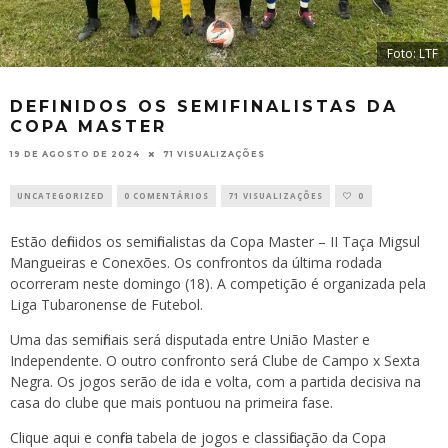
Foto: LTF
DEFINIDOS OS SEMIFINALISTAS DA
COPA MASTER
19 DE AGOSTO DE 2024
71 VISUALIZAÇÕES
UNCATEGORIZED
0 COMENTÁRIOS
71 VISUALIZAÇÕES
0
Estão definidos os semifinalistas da Copa Master – II Taça Migsul
Mangueiras e Conexões. Os confrontos da última rodada
ocorreram neste domingo (18). A competição é organizada pela
Liga Tubaronense de Futebol.
Uma das semifinais será disputada entre União Master e
Independente. O outro confronto será Clube de Campo x Sexta
Negra. Os jogos serão de ida e volta, com a partida decisiva na
casa do clube que mais pontuou na primeira fase.
Clique aqui e confira tabela de jogos e classificação da Copa