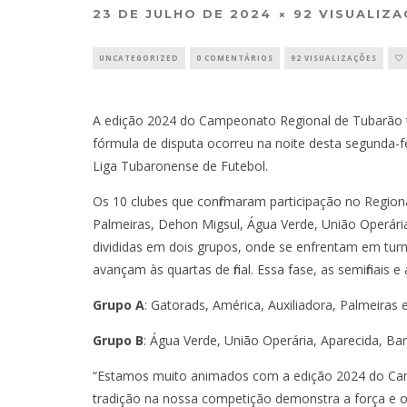
23 DE JULHO DE 2024
92 VISUALIZ
UNCATEGORIZED
0 COMENTÁRIOS
92 VISUALIZAÇÕES
A edição 2024 do Campeonato Regional de Tubarão ter
fórmula de disputa ocorreu na noite desta segunda-f
Liga Tubaronense de Futebol.
Os 10 clubes que confirmaram participação no Regiona
Palmeiras, Dehon Migsul, Água Verde, União Operária,
divididas em dois grupos, onde se enfrentam em turn
avançam às quartas de final. Essa fase, as semifinais e
Grupo A
: Gatorads, América, Auxiliadora, Palmeiras
Grupo B
: Água Verde, União Operária, Aparecida, Barr
“Estamos muito animados com a edição 2024 do Cam
tradição na nossa competição demonstra a força e