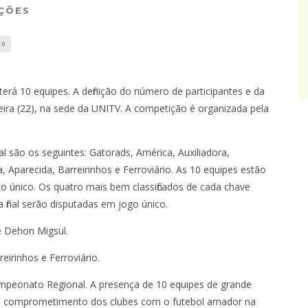
AÇÕES
0
á 10 equipes. A definição do número de participantes e da
eira (22), na sede da UNITV. A competição é organizada pela
l são os seguintes: Gatorads, América, Auxiliadora,
 Aparecida, Barreirinhos e Ferroviário. As 10 equipes estão
o único. Os quatro mais bem classificados de cada chave
 a final serão disputadas em jogo único.
 e Dehon Migsul.
eirinhos e Ferroviário.
peonato Regional. A presença de 10 equipes de grande
 o comprometimento dos clubes com o futebol amador na