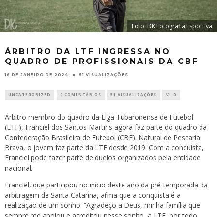
Foto: DK Fotografia Esportiva
ÁRBITRO DA LTF INGRESSA NO
QUADRO DE PROFISSIONAIS DA CBF
16 DE JANEIRO DE 2024
51 VISUALIZAÇÕES
UNCATEGORIZED
0 COMENTÁRIOS
51 VISUALIZAÇÕES
0
Árbitro membro do quadro da Liga Tubaronense de Futebol
(LTF), Franciel dos Santos Martins agora faz parte do quadro da
Confederação Brasileira de Futebol (CBF). Natural de Pescaria
Brava, o jovem faz parte da LTF desde 2019. Com a conquista,
Franciel pode fazer parte de duelos organizados pela entidade
nacional.
Franciel, que participou no início deste ano da pré-temporada da
arbitragem de Santa Catarina, afirma que a conquista é a
realização de um sonho. “Agradeço a Deus, minha família que
sempre me apoiou e acreditou nesse sonho, a LTF, por todo