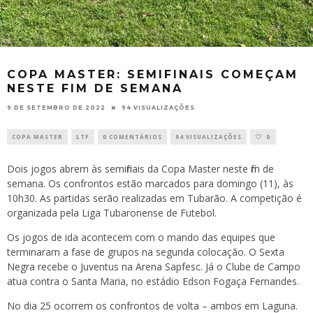
COPA MASTER: SEMIFINAIS COMEÇAM
NESTE FIM DE SEMANA
9 DE SETEMBRO DE 2022
94 VISUALIZAÇÕES
COPA MASTER
LTF
0 COMENTÁRIOS
94 VISUALIZAÇÕES
0
Dois jogos abrem às semifinais da Copa Master neste fim de
semana. Os confrontos estão marcados para domingo (11), às
10h30. As partidas serão realizadas em Tubarão. A competição é
organizada pela Liga Tubaronense de Futebol.
Os jogos de ida acontecem com o mando das equipes que
terminaram a fase de grupos na segunda colocação. O Sexta
Negra recebe o Juventus na Arena Sapfesc. Já o Clube de Campo
atua contra o Santa Maria, no estádio Edson Fogaça Fernandes.
No dia 25 ocorrem os confrontos de volta – ambos em Laguna.