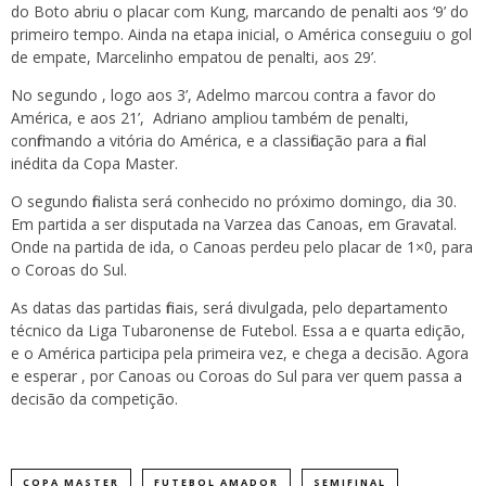
do Boto abriu o placar com Kung, marcando de penalti aos ‘9’ do
primeiro tempo. Ainda na etapa inicial, o América conseguiu o gol
de empate, Marcelinho empatou de penalti, aos 29’.
No segundo , logo aos 3’, Adelmo marcou contra a favor do
América, e aos 21’, Adriano ampliou também de penalti,
confirmando a vitória do América, e a classificação para a final
inédita da Copa Master.
O segundo finalista será conhecido no próximo domingo, dia 30.
Em partida a ser disputada na Varzea das Canoas, em Gravatal.
Onde na partida de ida, o Canoas perdeu pelo placar de 1×0, para
o Coroas do Sul.
As datas das partidas finais, será divulgada, pelo departamento
técnico da Liga Tubaronense de Futebol. Essa a e quarta edição,
e o América participa pela primeira vez, e chega a decisão. Agora
e esperar , por Canoas ou Coroas do Sul para ver quem passa a
decisão da competição.
COPA MASTER
FUTEBOL AMADOR
SEMIFINAL