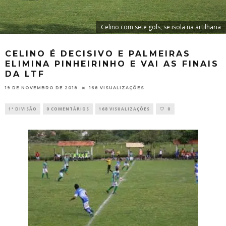
Celino com sete gols, se isola na artilharia
CELINO É DECISIVO E PALMEIRAS
ELIMINA PINHEIRINHO E VAI AS FINAIS
DA LTF
19 DE NOVEMBRO DE 2018
168 VISUALIZAÇÕES
1ª DIVISÃO
0 COMENTÁRIOS
168 VISUALIZAÇÕES
0