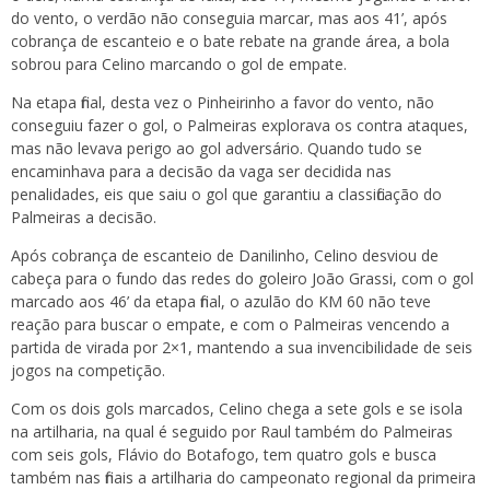
do vento, o verdão não conseguia marcar, mas aos 41’, após
cobrança de escanteio e o bate rebate na grande área, a bola
sobrou para Celino marcando o gol de empate.
Na etapa final, desta vez o Pinheirinho a favor do vento, não
conseguiu fazer o gol, o Palmeiras explorava os contra ataques,
mas não levava perigo ao gol adversário. Quando tudo se
encaminhava para a decisão da vaga ser decidida nas
penalidades, eis que saiu o gol que garantiu a classificação do
Palmeiras a decisão.
Após cobrança de escanteio de Danilinho, Celino desviou de
cabeça para o fundo das redes do goleiro João Grassi, com o gol
marcado aos 46’ da etapa final, o azulão do KM 60 não teve
reação para buscar o empate, e com o Palmeiras vencendo a
partida de virada por 2×1, mantendo a sua invencibilidade de seis
jogos na competição.
Com os dois gols marcados, Celino chega a sete gols e se isola
na artilharia, na qual é seguido por Raul também do Palmeiras
com seis gols, Flávio do Botafogo, tem quatro gols e busca
também nas finais a artilharia do campeonato regional da primeira